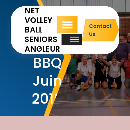
NET
VOLLEY
Contact
BALL
Us
SENIORS
AG et
ANGLEUR
BBQ
Juin
2019