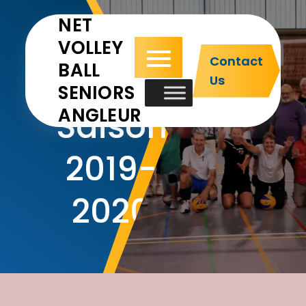
NET
VOLLEY
Contact
BALL
Us
SENIORS
ANGLEUR
Saison
2019-
2020