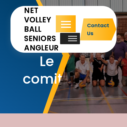
NET
VOLLEY
Contact
BALL
Us
SENIORS
ANGLEUR
Le
comité