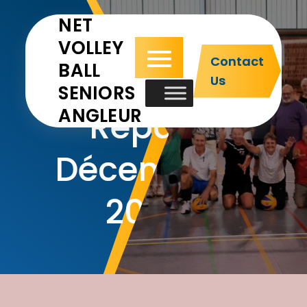
NET
VOLLEY
Contact
BALL
Us
SENIORS
ANGLEUR
Repas
Décembre
2015